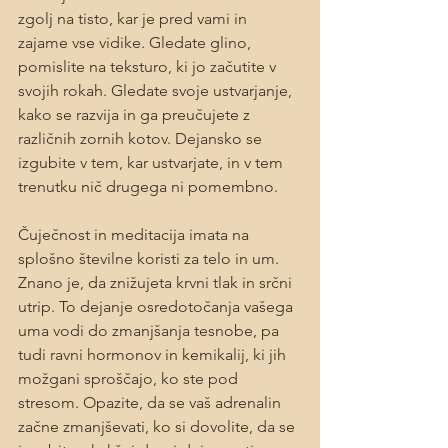
zgolj na tisto, kar je pred vami in 
zajame vse vidike. Gledate glino, 
pomislite na teksturo, ki jo začutite v 
svojih rokah. Gledate svoje ustvarjanje, 
kako se razvija in ga preučujete z 
različnih zornih kotov. Dejansko se 
izgubite v tem, kar ustvarjate, in v tem 
trenutku nič drugega ni pomembno.
Čuječnost in meditacija imata na 
splošno številne koristi za telo in um. 
Znano je, da znižujeta krvni tlak in srčni 
utrip. To dejanje osredotočanja vašega 
uma vodi do zmanjšanja tesnobe, pa 
tudi ravni hormonov in kemikalij, ki jih 
možgani sproščajo, ko ste pod 
stresom. Opazite, da se vaš adrenalin 
začne zmanjševati, ko si dovolite, da se 