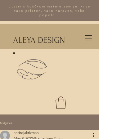
...stik s koščkom matere zemlje, ki je
tako pristen, tako naraven, tako
popoln...
ALEYA DESIGN
objava
andrejakrizman
May 9, 2022
Branje traja 2 min