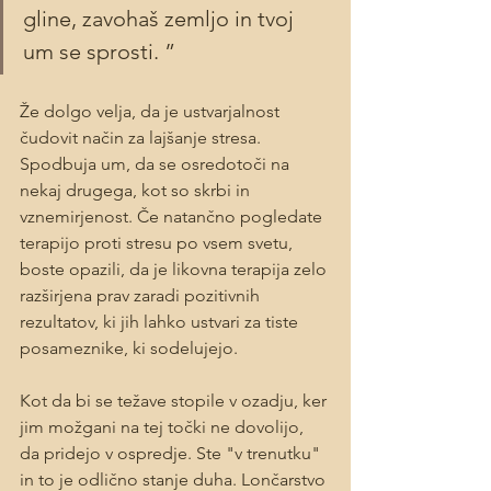
gline, zavohaš zemljo in tvoj 
um se sprosti. ”
Že dolgo velja, da je ustvarjalnost 
čudovit način za lajšanje stresa. 
Spodbuja um, da se osredotoči na 
nekaj drugega, kot so skrbi in 
vznemirjenost. Če natančno pogledate 
terapijo proti stresu po vsem svetu, 
boste opazili, da je likovna terapija zelo 
razširjena prav zaradi pozitivnih 
rezultatov, ki jih lahko ustvari za tiste 
posameznike, ki sodelujejo.
Kot da bi se težave stopile v ozadju, ker 
jim možgani na tej točki ne dovolijo, 
da pridejo v ospredje. Ste "v trenutku" 
in to je odlično stanje duha. Lončarstvo 