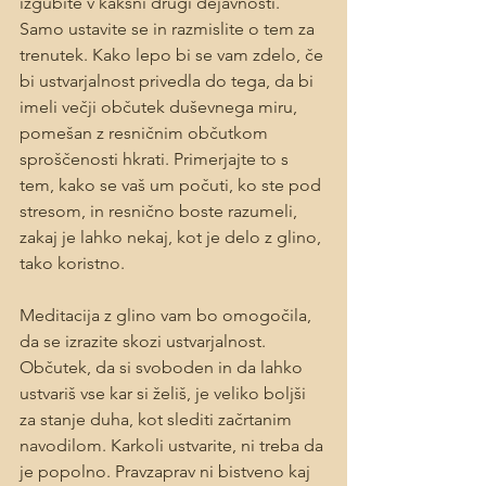
izgubite v kakšni drugi dejavnosti. 
Samo ustavite se in razmislite o tem za 
trenutek. Kako lepo bi se vam zdelo, če 
bi ustvarjalnost privedla do tega, da bi 
imeli večji občutek duševnega miru, 
pomešan z resničnim občutkom 
sproščenosti hkrati. Primerjajte to s 
tem, kako se vaš um počuti, ko ste pod 
stresom, in resnično boste razumeli, 
zakaj je lahko nekaj, kot je delo z glino, 
tako koristno.
Meditacija z glino vam bo omogočila, 
da se izrazite skozi ustvarjalnost. 
Občutek, da si svoboden in da lahko 
ustvariš vse kar si želiš, je veliko boljši 
za stanje duha, kot slediti začrtanim 
navodilom. Karkoli ustvarite, ni treba da 
je popolno. Pravzaprav ni bistveno kaj 