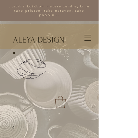
...stik s koščkom matere zemlje, ki je
tako pristen, tako naraven, tako
popoln...
ALEYA DESIGN