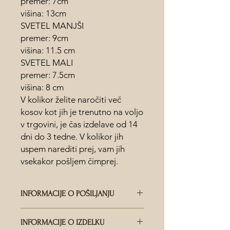
premer: 7cm
višina: 13cm
SVETEL MANJŠI
premer: 9cm
višina: 11.5 cm
SVETEL MALI
premer: 7.5cm
višina: 8 cm
V kolikor želite naročiti več
kosov kot jih je trenutno na voljo
v trgovini, je čas izdelave od 14
dni do 3 tedne. V kolikor jih
uspem narediti prej, vam jih
vsekakor pošljem čimprej.
INFORMACIJE O POŠILJANJU
KDO DOSTAVLJA POŠILJKE?
INFORMACIJE O IZDELKU
Dostava je na voljo po vsem svetu