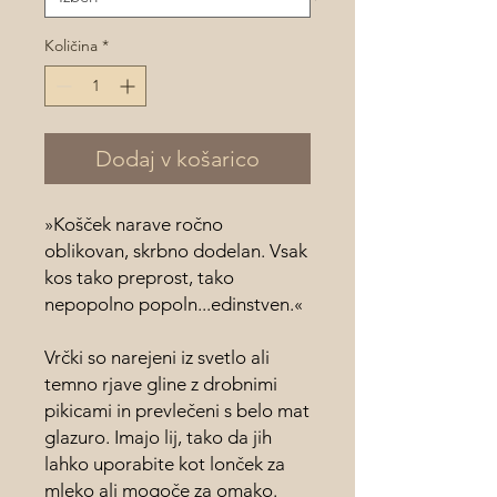
Količina
*
Dodaj v košarico
»Košček narave ročno
oblikovan, skrbno dodelan. Vsak
kos tako preprost, tako
nepopolno popoln...edinstven.«
Vrčki so narejeni iz svetlo ali
temno rjave gline z drobnimi
pikicami in prevlečeni s belo mat
glazuro. Imajo lij, tako da jih
lahko uporabite kot lonček za
mleko ali mogoče za omako.