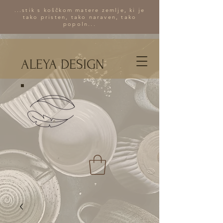
...stik s koščkom matere zemlje, ki je
tako pristen, tako naraven, tako
popoln...
ALEYA DESIGN