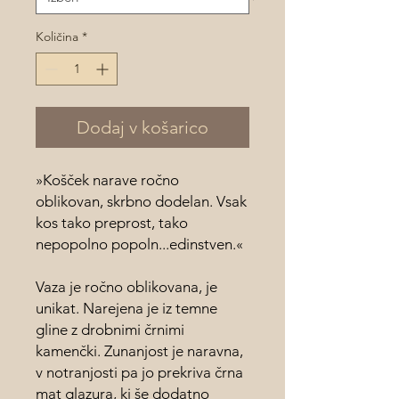
Količina
*
Dodaj v košarico
»Košček narave ročno
oblikovan, skrbno dodelan. Vsak
kos tako preprost, tako
nepopolno popoln...edinstven.«
Vaza je ročno oblikovana, je
unikat. Narejena je iz temne
gline z drobnimi črnimi
kamenčki. Zunanjost je naravna,
v notranjosti pa jo prekriva črna
mat glazura, ki še dodatno