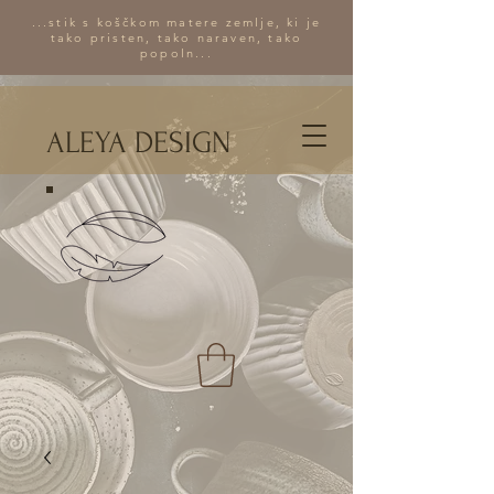
...stik s koščkom matere zemlje, ki je
tako pristen, tako naraven, tako
popoln...
ALEYA DESIGN