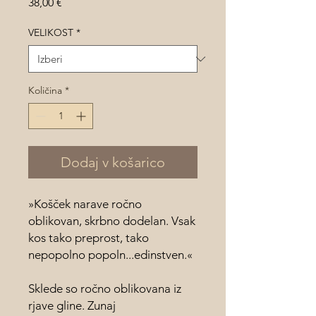
Price
38,00 €
VELIKOST
*
Količina
*
Dodaj v košarico
»Košček narave ročno
oblikovan, skrbno dodelan. Vsak
kos tako preprost, tako
nepopolno popoln...edinstven.«
Sklede so ročno oblikovana iz
rjave gline. Zunaj