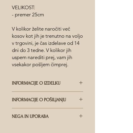
VELIKOST:
- premer 25cm
V kolikor želite naročiti več
kosov kot jih je trenutno na voljo
v trgovini, je čas izdelave od 14
dni do 3 tedne. V kolikor jih
uspem narediti prej, vam jih
vsekakor pošljem čimprej.
INFORMACIJE O IZDELKU
KAKO JE KERAMIKA NAREJENA?
INFORMACIJE O POŠILJANJU
Vsak kos je ročno in skrbno oblikovan,
edinstvenost in paleta barvnih glazur
KDO DOSTAVLJA POŠILJKE?
ponuja obilico rezultatov tudi glede
NEGA IN UPORABA
Dostava je na voljo po vsem svetu
odtenkov in površinskih detajlov. To
preko Pošte Slovenije. Za hitro
pomeni, da je vsak kos popolnoma
ALI LAHKO PEREM KERAMIKO V
pošiljanje se na vašo željo
edinstven. Noben izdelek ne bo nikoli