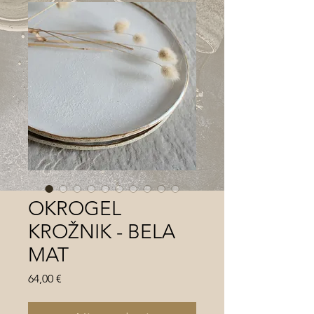
OKROGEL
KROŽNIK - BELA
MAT
Price
64,00 €