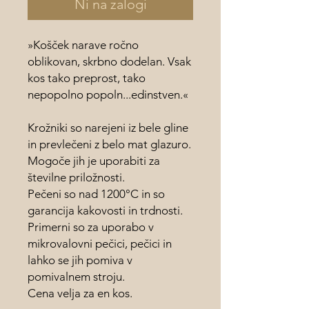
Ni na zalogi
»Košček narave ročno
oblikovan, skrbno dodelan. Vsak
kos tako preprost, tako
nepopolno popoln...edinstven.«
Krožniki so narejeni iz bele gline
in prevlečeni z belo mat glazuro.
Mogoče jih je uporabiti za
številne priložnosti.
Pečeni so nad 1200°C in so
garancija kakovosti in trdnosti.
Primerni so za uporabo v
mikrovalovni pečici, pečici in
lahko se jih pomiva v
pomivalnem stroju.
Cena velja za en kos.