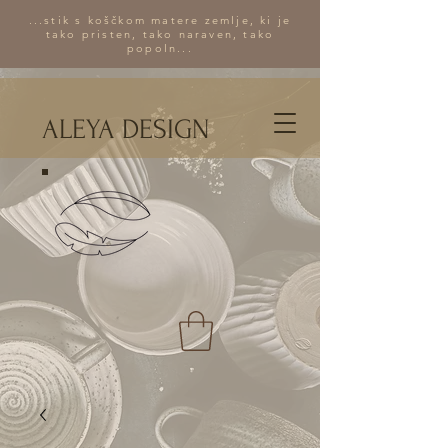
...stik s koščkom matere zemlje, ki je
tako pristen, tako naraven, tako
popoln...
ALEYA DESIGN