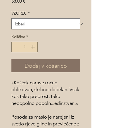
Price
58,00 €
VZOREC
*
Količina
*
Dodaj v košarico
»Košček narave ročno
oblikovan, skrbno dodelan. Vsak
kos tako preprost, tako
nepopolno popoln...edinstven.«
Posoda za maslo je narejeni iz
svetlo rjave gline in prevlečene z