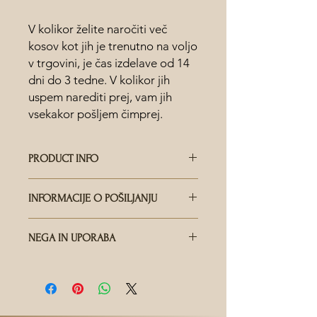
V kolikor želite naročiti več
kosov kot jih je trenutno na voljo
v trgovini, je čas izdelave od 14
dni do 3 tedne. V kolikor jih
uspem narediti prej, vam jih
vsekakor pošljem čimprej.
PRODUCT INFO
KAKO JE KERAMIKA NAREJENA?
INFORMACIJE O POŠILJANJU
Vsak kos je ročno in skrbno oblikovan,
edinstvenost in paleta barvnih glazur
KDO DOSTAVLJA POŠILJKE?
ponuja obilico rezultatov tudi glede
NEGA IN UPORABA
Dostava je na voljo po vsem svetu
odtenkov in površinskih detajlov. To
preko Pošte Slovenije. Za hitro
pomeni, da je vsak kos popolnoma
ALI LAHKO PEREM KERAMIKO V
pošiljanje se na vašo željo
edinstven. Noben izdelek ne bo nikoli
POMIVALNEM STROJU?
poslužujemo tudi DHL Express, za kar
popolnoma enak drugemu. Skozi
Keramiko lahko perete v pomivalnem
pa je potrebno doplačilo.
celoten proces ustvarjanja vsak
stroju. Tudi dolgoletno strojno