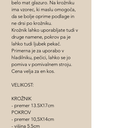
belo mat glazuro. Na krožniku
ima vzorec, ki maslu omogoča,
da se bolje oprime podlage in
ne drsi po krožniku.
Krožnik lahko uporabljate tudi v
druge namene, pokrov pa je
lahko tudi ljubek pekač.
Primerna je za uporabo v
hladilniku, pečici, lahko se jo
pomiva v pomivalnem stroju.
Cena velja za en kos.
VELIKOST:
KROŽNIK
- premer 13.5X17cm
POKROV
- premer 10,5X14cm
- višina 5.5cm