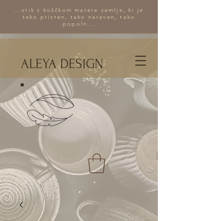
...stik s koščkom matere zemlje, ki je
tako pristen, tako naraven, tako
popoln...
ALEYA DESIGN