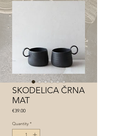
SKODELICA ČRNA
MAT
Price
€39.00
Quantity
*