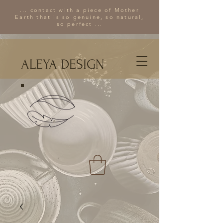
... contact with a piece of Mother
Earth that is so genuine, so natural,
so perfect ...
ALEYA DESIGN