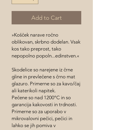
Add to Cart
»Košček narave ročno
oblikovan, skrbno dodelan. Vsak
kos tako preprost, tako
nepopolno popoln...edinstven.«
Skodelice so narejene iz črne
gline in prevlečene s črno mat
glazuro. Primerne so za kavo/čaj
ali katerikoli napitek.
Pečene so nad 1200°C in so
garancija kakovosti in trdnosti.
Primerne so za uporabo v
mikrovalovni pečici, pečici in
lahko se jih pomiva v