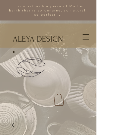
... contact with a piece of Mother
Earth that is so genuine, so natural,
so perfect ...
ALEYA DESIGN