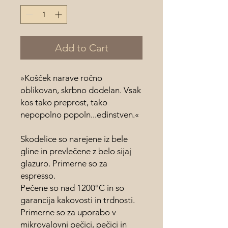
Add to Cart
»Košček narave ročno
oblikovan, skrbno dodelan. Vsak
kos tako preprost, tako
nepopolno popoln...edinstven.«
Skodelice so narejene iz bele
gline in prevlečene z belo sijaj
glazuro. Primerne so za
espresso.
Pečene so nad 1200°C in so
garancija kakovosti in trdnosti.
Primerne so za uporabo v
mikrovalovni pečici, pečici in