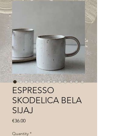
ESPRESSO
SKODELICA BELA
SIJAJ
Price
€36.00
Quantity
*